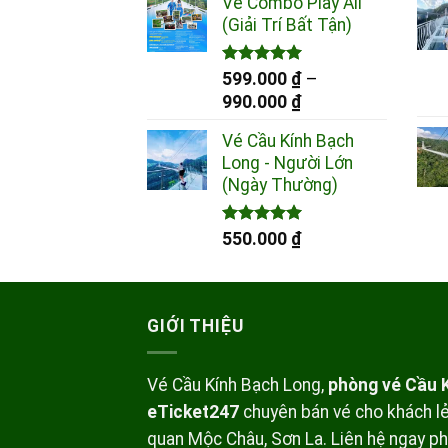
Vé Combo Play All
từ
(Giải Trí Bất Tận)
399.000 ₫
đến
Được xếp
699.000 ₫
599.000
₫
–
hạng
5.00
Khoảng
990.000
₫
5 sao
giá:
Vé Cầu Kính Bạch
từ
Long - Người Lớn
599.000 ₫
(Ngày Thường)
đến
990.000 ₫
Được xếp
550.000
₫
hạng
5.00
5 sao
GIỚI THIỆU
Vé Cầu Kính Bạch Long,
phòng vé Cầu K
eTicket247
chuyên bán vé cho khách l
quan Mộc Châu, Sơn La. Liên hệ ngay ph