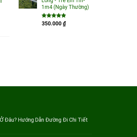
Long - Trẻ Em 1m-
l
1m4 (Ngày Thường)
0 ₫
Được xếp
350.000
₫
0 ₫
hạng
5.00
g
5 sao
0 ₫
0 ₫
 Ở Đâu? Hướng Dẫn Đường Đi Chi Tiết