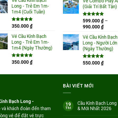
Vé Cầu Kính Bạch
Vé Combo Play Al
từ
Long - Trẻ Em 1m-
(Giải Trí Bất Tận)
399.00
1m4 (Cuối Tuần)
đến
Được xếp
699.00
599.000
₫
–
hạng
5.00
Được xếp
350.000
₫
Khoản
990.000
₫
5 sao
hạng
5.00
giá:
5 sao
Vé Cầu Kính Bạch
Vé Cầu Kính Bạch
từ
Long - Trẻ Em 1m-
Long - Người Lớn
599.00
1m4 (Ngày Thường)
(Ngày Thường)
đến
990.00
Được xếp
350.000
₫
Được xếp
550.000
₫
hạng
5.00
hạng
5.00
5 sao
5 sao
BÀI VIẾT MỚI
ính Bạch Long -
Cầu Kính Bạch Long
19
ẻ và khách đoàn đến tham
& Mới Nhất 2026
Th1
Không
òng vé để đặt vé trực
có