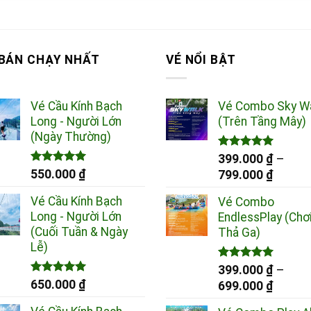
 BÁN CHẠY NHẤT
VÉ NỔI BẬT
Vé Cầu Kính Bạch
Vé Combo Sky W
Long - Người Lớn
(Trên Tầng Mây)
(Ngày Thường)
Được xếp
399.000
₫
–
hạng
5.00
Được xếp
550.000
₫
Khoản
799.000
₫
5 sao
hạng
5.00
giá:
5 sao
Vé Cầu Kính Bạch
Vé Combo
từ
Long - Người Lớn
EndlessPlay (Chơ
399.00
(Cuối Tuần & Ngày
Thả Ga)
đến
Lễ)
799.00
Được xếp
399.000
₫
–
hạng
5.00
Được xếp
650.000
₫
Khoản
699.000
₫
5 sao
hạng
5.00
giá:
5 sao