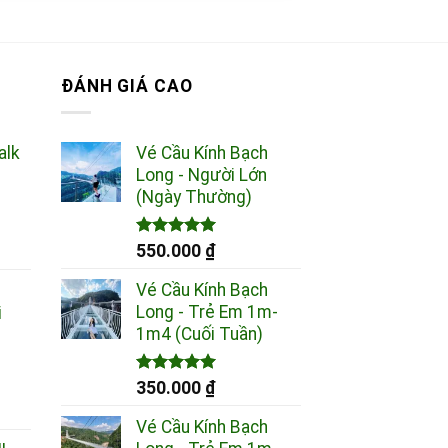
ĐÁNH GIÁ CAO
alk
Vé Cầu Kính Bạch
Long - Người Lớn
(Ngày Thường)
Được xếp
g
550.000
₫
hạng
5.00
5 sao
Vé Cầu Kính Bạch
Long - Trẻ Em 1m-
i
0 ₫
1m4 (Cuối Tuần)
0 ₫
Được xếp
350.000
₫
hạng
5.00
g
5 sao
Vé Cầu Kính Bạch