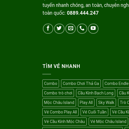
tuyến nhanh chóng, an toàn, chuyên nghi
toàn quốc:
0889.444.247
TÌM VÉ NHANH
Combo
Combo Chơi Thả Ga
Combo Endle
Combo trò chơi
Cầu Kính Bạch Long
Cầu 
Mộc Châu Island
Play All
Sky Walk
Trò 
Vé Combo Play All
Vé Cuối Tuần
Vé Cầu K
Vé Cầu Kính Mộc Châu
Vé Mộc Châu Island