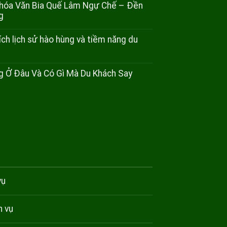
ăn hóa Văn Bia Quế Lâm Ngự Chế – Đền
g
ích lịch sử hào hùng và tiềm năng du
 Ở Đâu Và Có Gì Mà Du Khách Say
vụ
h vụ