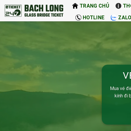
Bỏ
TRANG CHỦ
TH
qua
HOTLINE
ZAL
nội
dung
V
Mua vé đi
kính đi 