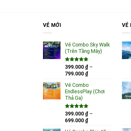
VÉ MỚI
VÉ
Vé Combo Sky Walk
(Trên Tầng Mây)
Được xếp
399.000
₫
–
hạng
5.00
Khoảng
799.000
₫
5 sao
giá:
Vé Combo
từ
EndlessPlay (Chơi
399.000 ₫
Thả Ga)
đến
799.000 ₫
Được xếp
399.000
₫
–
hạng
5.00
Khoảng
699.000
₫
5 sao
giá: