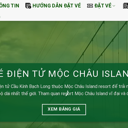
ÔNG TIN
HƯỚNG DẪN ĐẶT VÉ
ĐẶT VÉ
O
É ĐIỆN TỬ MỘC CHÂU ISLA
ện tử
Cầu Kính Bạch Long
thuộc Mộc Châu Island resort để trải 
bộ dài nhất thế giới. Tham quan resort
Mộc Châu Island
vĩ đại và 
XEM BẢNG GIÁ