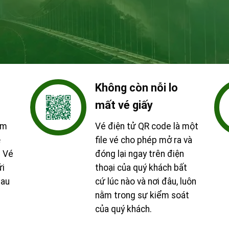
Không còn nỗi lo
mất vé giấy
ệm
Vé điện tử QR code là một
ệ
file vé cho phép mở ra và
. Vé
đóng lại ngay trên điện
ửi
thoại của quý khách bất
sau
cứ lúc nào và nơi đâu, luôn
nằm trong sự kiểm soát
của quý khách.