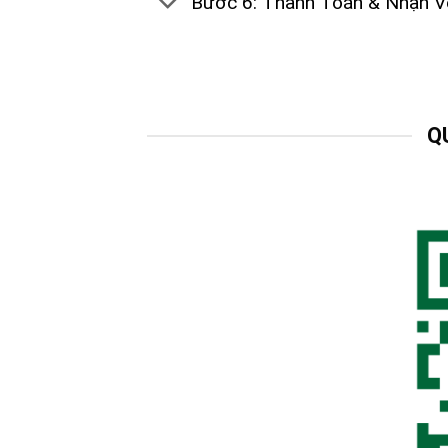
Bước 6: Thanh Toán & Nhận V
Q