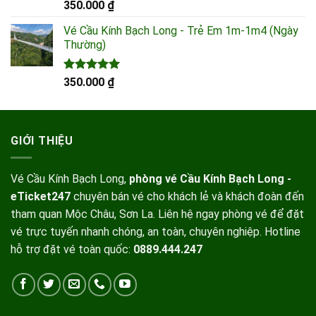
Được xếp
350.000
₫
hạng
5.00
5 sao
Vé Cầu Kính Bạch Long - Trẻ Em 1m-1m4 (Ngày
Thường)
Được xếp
350.000
₫
hạng
5.00
5 sao
GIỚI THIỆU
Vé Cầu Kính Bạch Long,
phòng vé Cầu Kính Bạch Long -
eTicket247
chuyên bán vé cho khách lẻ và khách đoàn đến
tham quan Mộc Châu, Sơn La. Liên hệ ngay phòng vé để đặt
vé trực tuyến nhanh chóng, an toàn, chuyên nghiệp. Hotline
hỗ trợ đặt vé toàn quốc:
0889.444.247