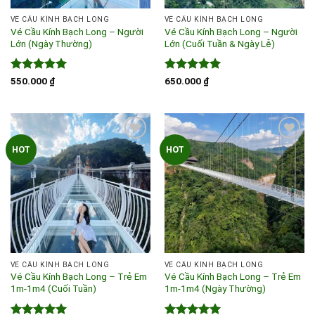
VÉ CẦU KÍNH BẠCH LONG
VÉ CẦU KÍNH BẠCH LONG
Vé Cầu Kính Bạch Long – Người
Vé Cầu Kính Bạch Long – Người
Lớn (Ngày Thường)
Lớn (Cuối Tuần & Ngày Lễ)
Được xếp
Được xếp
550.000
₫
650.000
₫
hạng
5
5
hạng
5
5
sao
sao
HOT
HOT
VÉ CẦU KÍNH BẠCH LONG
VÉ CẦU KÍNH BẠCH LONG
Vé Cầu Kính Bạch Long – Trẻ Em
Vé Cầu Kính Bạch Long – Trẻ Em
1m-1m4 (Cuối Tuần)
1m-1m4 (Ngày Thường)