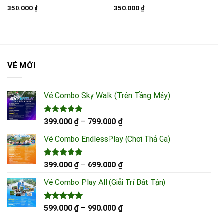
Được xếp
Được xếp
350.000
₫
350.000
₫
hạng
5
5
hạng
5
5
sao
sao
VÉ MỚI
Vé Combo Sky Walk (Trên Tầng Mây)
Được xếp
Khoảng
399.000
₫
–
799.000
₫
hạng
5.00
giá:
5 sao
Vé Combo EndlessPlay (Chơi Thả Ga)
từ
399.000 ₫
đến
Được xếp
Khoảng
399.000
₫
–
699.000
₫
hạng
5.00
799.000 ₫
giá:
5 sao
Vé Combo Play All (Giải Trí Bất Tận)
từ
399.000 ₫
đến
Được xếp
Khoảng
599.000
₫
–
990.000
₫
hạng
5.00
699.000 ₫
giá: