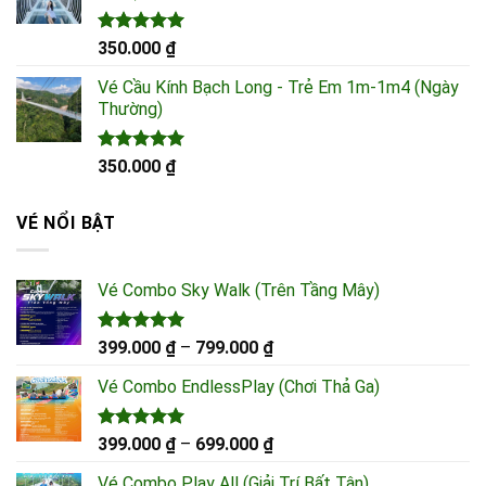
Được xếp
350.000
₫
hạng
5.00
5 sao
Vé Cầu Kính Bạch Long - Trẻ Em 1m-1m4 (Ngày
Thường)
Được xếp
350.000
₫
hạng
5.00
5 sao
VÉ NỔI BẬT
Vé Combo Sky Walk (Trên Tầng Mây)
Được xếp
Khoảng
399.000
₫
–
799.000
₫
hạng
5.00
giá:
5 sao
Vé Combo EndlessPlay (Chơi Thả Ga)
từ
399.000 ₫
đến
Được xếp
Khoảng
399.000
₫
–
699.000
₫
hạng
5.00
799.000 ₫
giá:
5 sao
Vé Combo Play All (Giải Trí Bất Tận)