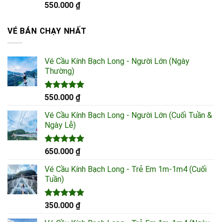
990.000 ₫
Được xếp
550.000
₫
hạng
5.00
5 sao
VÉ BÁN CHẠY NHẤT
Vé Cầu Kính Bạch Long - Người Lớn (Ngày
Thường)
Được xếp
550.000
₫
hạng
5.00
5 sao
Vé Cầu Kính Bạch Long - Người Lớn (Cuối Tuần &
Ngày Lễ)
Được xếp
650.000
₫
hạng
5.00
5 sao
Vé Cầu Kính Bạch Long - Trẻ Em 1m-1m4 (Cuối
Tuần)
Được xếp
350.000
₫
hạng
5.00
5 sao