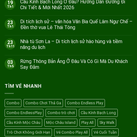
Cầu Kính Bạch Long Ở Đâu? Hướng Dẫn Đường Đi
19
Th1
Chi Tiết & Mới Nhất 2026
Không
có
Di tích lịch sử – văn hóa Văn Bia Quế Lâm Ngự Chế –
23
bình
luận
Th1
Đền thờ vua Lê Thái Tông
ở
Cầu
Không
Kính
có
Nhà tù Sơn La – Di tích lịch sử hào hùng và tiềm
23
Bạch
bình
Long
luận
Th11
năng du lịch
Ở
ở
Đâu?
Di
Không
Hướng
tích
có
Rừng Thông Bản Áng Ở Đâu Và Có Gì Mà Du Khách
03
Dẫn
lịch
bình
Đường
sử
luận
Th5
Say Đắm
Đi
–
ở
Chi
văn
Nhà
Không
Tiết
hóa
tù
có
&
Văn
Sơn
bình
TÌM VÉ NHANH
Mới
Bia
La
luận
Nhất
Quế
–
ở
2026
Lâm
Di
Rừng
Ngự
tích
Thông
Chế
lịch
Bản
Combo
Combo Chơi Thả Ga
Combo Endless Play
–
sử
Áng
Đền
hào
Ở
Combo EndlessPlay
Combo trò chơi
Cầu Kính Bạch Long
thờ
hùng
Đâu
vua
và
Và
Lê
tiềm
Có
Cầu Kính Mộc Châu
Mộc Châu Island
Play All
Sky Walk
Thái
năng
Gì
Tông
du
Mà
Trò Chơi Không Giới Hạn
Vé Combo Play All
Vé Cuối Tuần
lịch
Du
Khách