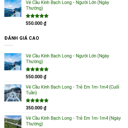
5 sao
Vé Cầu Kính Bạch Long - Người Lớn (Ngày
từ
Thường)
599.000 ₫
đến
990.000 ₫
Được xếp
550.000
₫
hạng
5.00
5 sao
ĐÁNH GIÁ CAO
Vé Cầu Kính Bạch Long - Người Lớn (Ngày
Thường)
Được xếp
550.000
₫
hạng
5.00
5 sao
Vé Cầu Kính Bạch Long - Trẻ Em 1m-1m4 (Cuối
Tuần)
Được xếp
350.000
₫
hạng
5.00
5 sao
Vé Cầu Kính Bạch Long - Trẻ Em 1m-1m4 (Ngày
Thường)