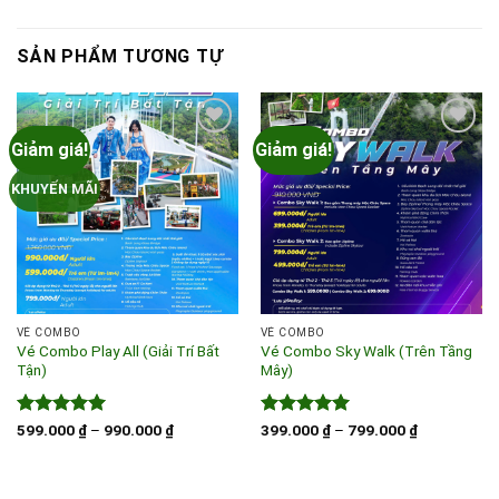
SẢN PHẨM TƯƠNG TỰ
Giảm giá!
Giảm giá!
KHUYẾN MÃI
VÉ COMBO
VÉ COMBO
Vé Combo Play All (Giải Trí Bất
Vé Combo Sky Walk (Trên Tầng
Tận)
Mây)
Được xếp
Khoảng
Được xếp
Khoảng
599.000
₫
–
990.000
₫
399.000
₫
–
799.000
₫
giá:
giá:
hạng
5
5
hạng
5
5
từ
từ
sao
sao
599.000 ₫
399.000 ₫
đến
đến