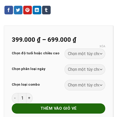
Khoảng
399.000
₫
–
699.000
₫
giá:
XÓA
từ
Chọn độ tuổi hoặc chiều cao
399.000 ₫
đến
Chọn phân loại ngày
699.000 ₫
Chọn loại combo
Vé Combo EndlessPlay (Chơi Thả Ga) số lượng
THÊM VÀO GIỎ VÉ