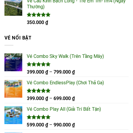
Vé Cầu Kính Bạch Long - Trẻ Em 1m-1m4 (Ngày
Thường)
Được xếp
350.000
₫
hạng
5.00
5 sao
VÉ NỔI BẬT
Vé Combo Sky Walk (Trên Tầng Mây)
Được xếp
Khoảng
399.000
₫
–
799.000
₫
hạng
5.00
giá:
5 sao
Vé Combo EndlessPlay (Chơi Thả Ga)
từ
399.000 ₫
đến
Được xếp
Khoảng
399.000
₫
–
699.000
₫
hạng
5.00
799.000 ₫
giá:
5 sao
Vé Combo Play All (Giải Trí Bất Tận)
từ
399.000 ₫
đến
Được xếp
Khoảng
599.000
₫
–
990.000
₫
hạng
5.00
699.000 ₫
giá: