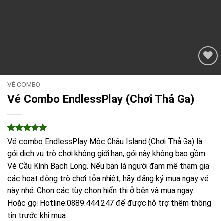
VÉ COMBO
Vé Combo EndlessPlay (Chơi Thả Ga)
5
1
trên 5
Vé combo EndlessPlay Mộc Châu Island (Chơi Thả Ga) là
dựa trên
gói dịch vụ trò chơi không giới hạn, gói này không bao gồm
đánh giá
Vé Cầu Kính Bạch Long. Nếu bạn là người đam mê tham gia
các hoạt động trò chơi tỏa nhiệt, hãy đăng ký mua ngay vé
này nhé. Chọn các tùy chọn hiển thị ở bên và mua ngay.
Hoặc gọi Hotline:0889.444.247 để được hỗ trợ thêm thông
tin trước khi mua.