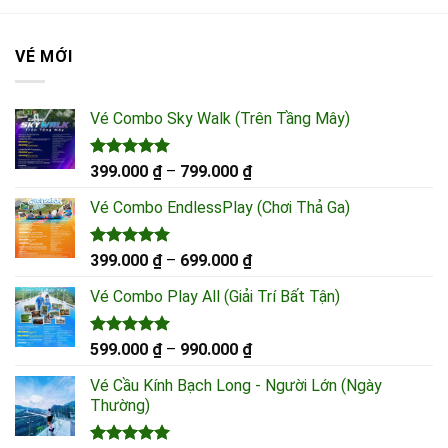
990.000 ₫
799.000 ₫
VÉ MỚI
Vé Combo Sky Walk (Trên Tầng Mây)
Được xếp
Khoảng
399.000
₫
–
799.000
₫
hạng
5.00
giá:
5 sao
Vé Combo EndlessPlay (Chơi Thả Ga)
từ
399.000 ₫
đến
Được xếp
Khoảng
399.000
₫
–
699.000
₫
hạng
5.00
799.000 ₫
giá:
5 sao
Vé Combo Play All (Giải Trí Bất Tận)
từ
399.000 ₫
đến
Được xếp
Khoảng
599.000
₫
–
990.000
₫
hạng
5.00
699.000 ₫
giá:
5 sao
Vé Cầu Kính Bạch Long - Người Lớn (Ngày
từ
Thường)
599.000 ₫
đến