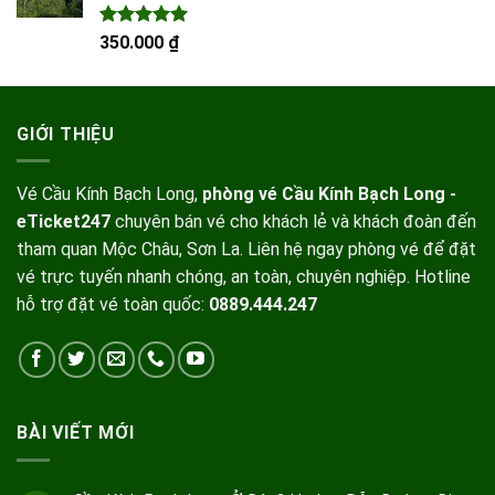
Được xếp
350.000
₫
hạng
5.00
5 sao
GIỚI THIỆU
Vé Cầu Kính Bạch Long,
phòng vé Cầu Kính Bạch Long -
eTicket247
chuyên bán vé cho khách lẻ và khách đoàn đến
tham quan Mộc Châu, Sơn La. Liên hệ ngay phòng vé để đặt
vé trực tuyến nhanh chóng, an toàn, chuyên nghiệp. Hotline
hỗ trợ đặt vé toàn quốc:
0889.444.247
BÀI VIẾT MỚI